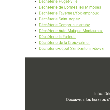
Déchèterie Puget-ville
Déchèterie de Bormes les Mimosas
Déchèterie Tavernes/fox-amphoux
Déchèterie Saint-tropez
Déchèterie Comps-sur-artuby
Déchèterie Auto Matique Montauroux
Déchèterie la Farlède
Déchèterie de la Croix-valmer
Déchèterie-dépôt Saint-antonin-du-var
Infos Déc
Découvrez les horaires d'