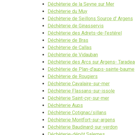
Déchèterie de la Seyne sur Mer
Déchèterie du Muy
Déchèterie de Seillons Source d' Argens
Déchèterie de Ginasservis
Déchèterie des Adrets-de-l'estérel
Déchèterie de Bras
Déchèterie de Callas
Déchèterie de Vidauban
Déchèterie des Arcs sur Argens- Taradea
Déchèterie de Plan-d'aups-sainte-baume
Déchèterie de Rougiers
Déchèterie Cavalaire-sur-mer
Déchèterie Flassans-sur-issole
Déchèterie Saint-cyr-sur-mer
Déchèterie Aups
Déchèterie Cotignac/sillans
Déchèterie Montfort-sur-argens
Déchèterie Baudinard-sur-verdon
Déchèterie-dépôt Salernes