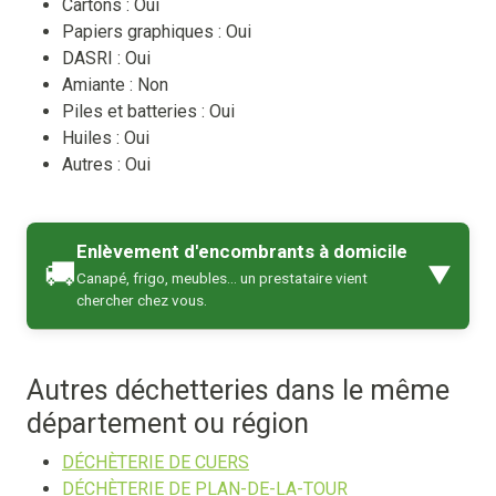
Cartons :
Oui
Papiers graphiques :
Oui
DASRI :
Oui
Amiante :
Non
Piles et batteries :
Oui
Huiles :
Oui
Autres :
Oui
Enlèvement d'encombrants à domicile
🚚
▼
Canapé, frigo, meubles… un prestataire vient
chercher chez vous.
Autres déchetteries dans le même
département ou région
DÉCHÈTERIE DE CUERS
DÉCHÈTERIE DE PLAN-DE-LA-TOUR