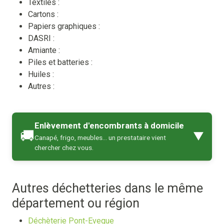
Textiles :
Cartons :
Papiers graphiques :
DASRI :
Amiante :
Piles et batteries :
Huiles :
Autres :
Enlèvement d'encombrants à domicile
🚚
▼
Canapé, frigo, meubles… un prestataire vient
chercher chez vous.
Autres déchetteries dans le même
département ou région
Déchèterie Pont-Eveque