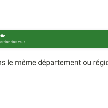
ile
hercher chez vous.
ans le même département ou régi