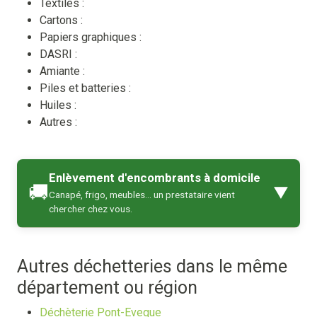
Textiles :
Cartons :
Papiers graphiques :
DASRI :
Amiante :
Piles et batteries :
Huiles :
Autres :
Enlèvement d'encombrants à domicile
🚚
▼
Canapé, frigo, meubles… un prestataire vient
chercher chez vous.
Autres déchetteries dans le même
département ou région
Déchèterie Pont-Eveque