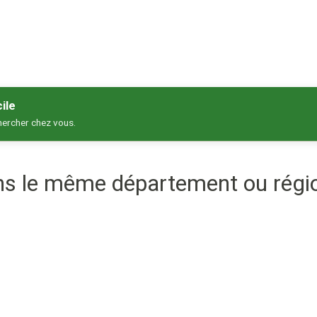
ile
hercher chez vous.
ans le même département ou régi