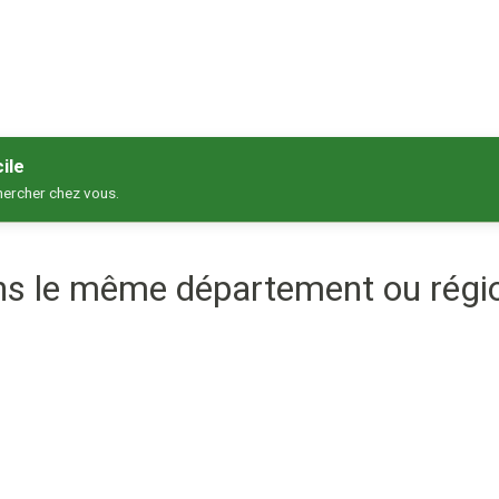
ile
hercher chez vous.
ans le même département ou régi