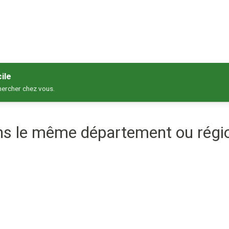
ile
hercher chez vous.
ans le même département ou régi