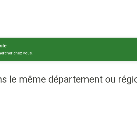
ile
hercher chez vous.
ans le même département ou régi