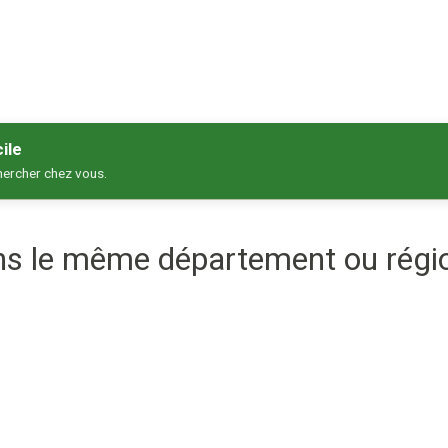
ile
hercher chez vous.
ans le même département ou régi