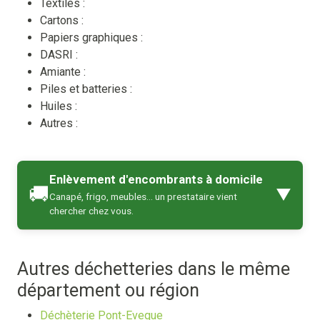
Textiles :
Cartons :
Papiers graphiques :
DASRI :
Amiante :
Piles et batteries :
Huiles :
Autres :
Enlèvement d'encombrants à domicile
🚚
▼
Canapé, frigo, meubles… un prestataire vient
chercher chez vous.
Autres déchetteries dans le même
département ou région
Déchèterie Pont-Eveque