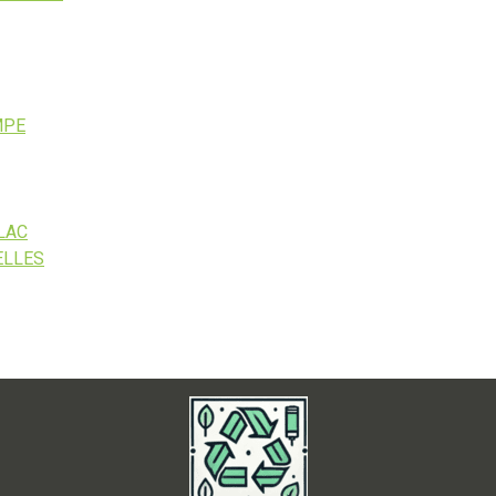
MPE
LAC
ELLES