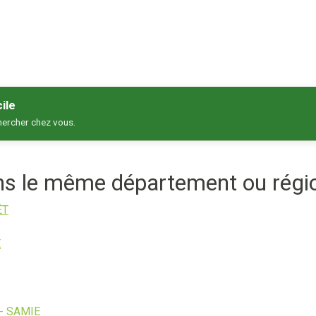
ile
hercher chez vous.
ans le même département ou régi
ÊT
E
- SAMIE