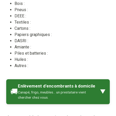
Bois :
Pneus :
DEEE :
Textiles :
Cartons :
Papiers graphiques :
DASRI :
Amiante :
Piles et batteries :
Huiles :
Autres :
Enlèvement d'encombrants à domicile
🚚
▼
Canapé, frigo, meubles… un prestataire vient
chercher chez vous.