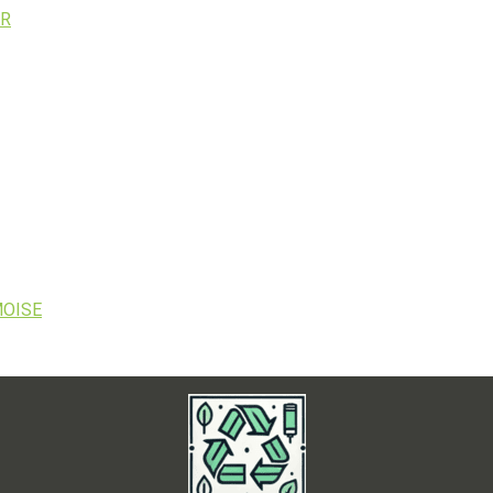
IR
MOISE