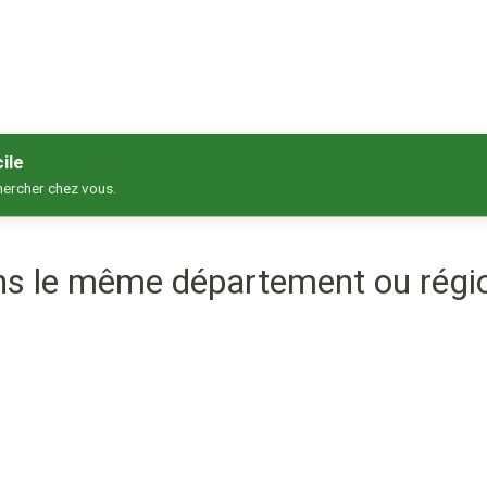
ile
hercher chez vous.
ans le même département ou régi