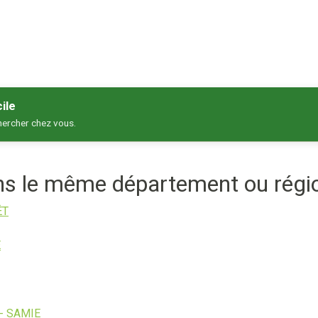
ile
hercher chez vous.
ans le même département ou régi
ÊT
E
- SAMIE