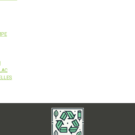
MPE
N
LAC
ELLES