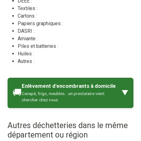
DEEE :
Textiles :
Cartons :
Papiers graphiques :
DASRI :
Amiante :
Piles et batteries :
Huiles :
Autres :
Enlèvement d'encombrants à domicile
🚚
▼
Canapé, frigo, meubles… un prestataire vient
chercher chez vous.
Autres déchetteries dans le même
département ou région