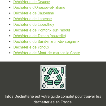
Déchèterie de Geaune
Déchèterie d'Onesse-et-laharie
Déchèterie de Caupenne
Déchèterie de Labenne
Déchèterie de Liposthey
Déchèterie de Pontonx-sur-l'adour
Déchèterie de Tarnos (nouvelle)
Déchèterie de Saint-martin-de-seignanx
Déchèterie de Ychoux
Déchèterie de Mont-de-marsan le Conte
Infos Déchetterie est votre guide complet pour trouver les
déchetteries en France.