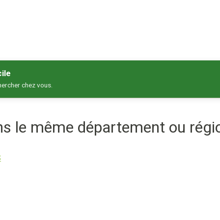
ile
hercher chez vous.
ans le même département ou régi
S