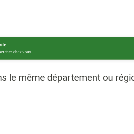
ile
hercher chez vous.
ans le même département ou régi